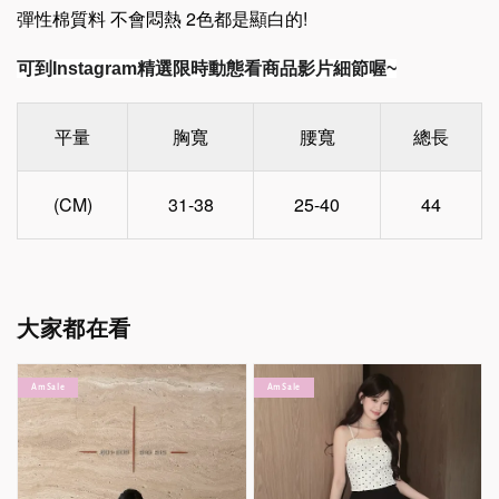
彈性棉質料 不會悶熱 2色都是顯白的!
可到Instagram精選限時動態看商品影片細節喔~
平量
胸寬
腰寬
總長
(CM)
31-38
25-40
44
大家都在看
Am Sale
Am Sale