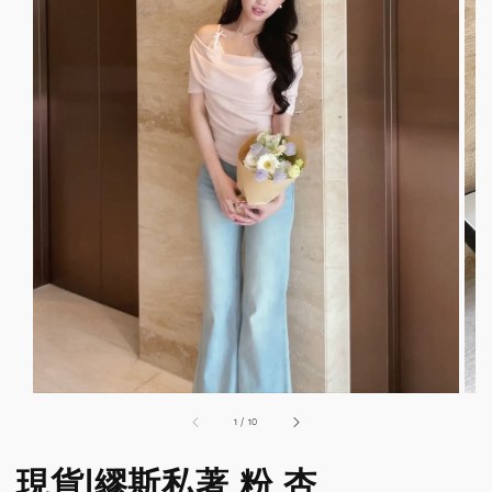
1
/
10
現貨|繆斯私著 粉 杏