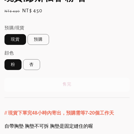
Regular
Sale
NT$ 450
NT$ 490
售完
price
price
預購/現貨
現貨
預購
顔色
粉
杏
售完
// 現貨下單完48小時內寄出
，預購需等7-20個工作天
自帶胸墊 胸墊不可拆 胸墊是固定縫住的喔