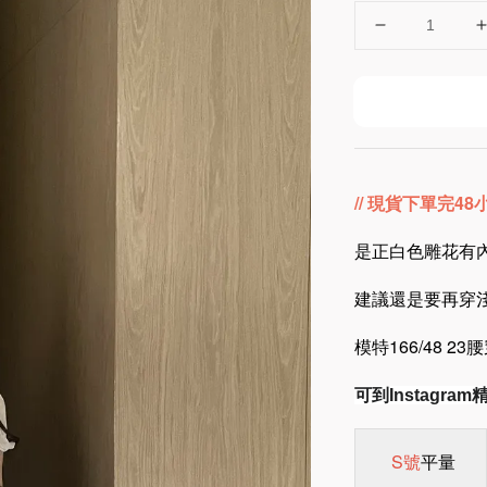
// 現貨下單完4
是正白色雕花有內
建議還是要再穿
模特166/48 
可到Instagr
S號
平量