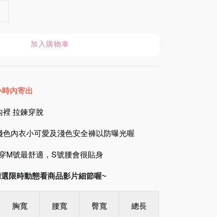
加入購物車
8小時內寄出
裡 拉鍊穿脫
淺色內衣小可愛及淺色安全褲以防曝光喔
23腰穿M號最舒適，S號腰會很貼身
am精選限時動態看商品影片細節喔~
胸寬
腰寬
臀寬
總長