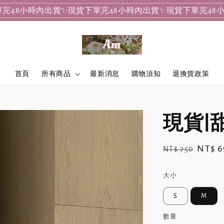
小時內出貨
✨現貨下單完48小時內出貨
✨現貨下單完48小時內出
首頁
所有商品
最新消息
購物須知
退換貨政策
現貨|
Regular
Sale
NT$ 6
NT$ 750
price
price
大小
S
M
數量