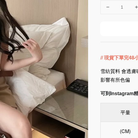
// 現貨下單完4
雪紡質料 會透膚
影響有所色偏
可到Instagr
平量
(CM)