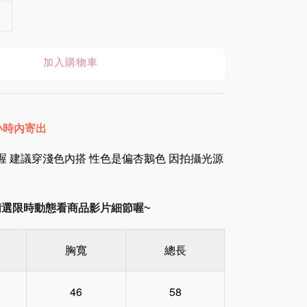
加入購物車
8小時內寄出
喔 建議穿淺色內搭 性色是偏杏鵝色 因拍攝光源
am精選限時動態看商品影片細節喔~
胸寬
總長
46
58