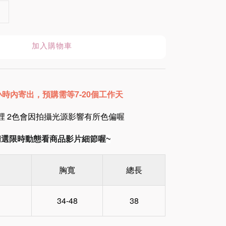
加入購物車
8小時內寄出
，預購需等7-20個工作天
裡 2色會因拍攝光源影響有所色偏喔
am精選限時動態看商品影片細節喔~
胸寬
總長
）
34-48
38