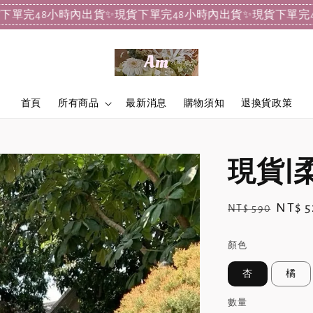
48小時內出貨
✨現貨下單完48小時內出貨
✨現貨下單完48小時
首頁
所有商品
最新消息
購物須知
退換貨政策
現貨|
Regular
Sale
NT$ 5
NT$ 590
price
price
顏色
杏
橘
數量