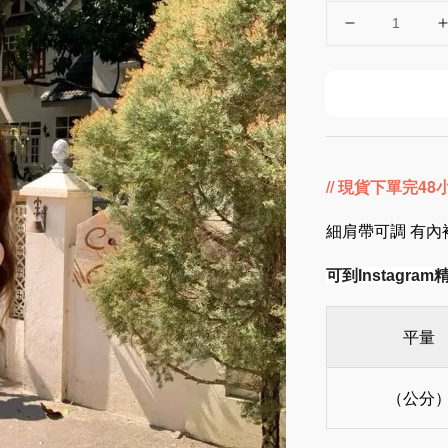
// 現貨下單完4
細肩帶可調 有內
可到Instagr
平量
（公分