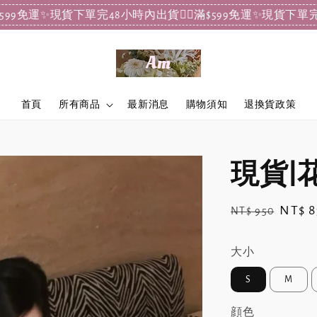
9免運✨現貨下單完48小時內出貨
❤️‍🔥滿$599免運✨現貨下單完48小時
首頁
所有商品
最新消息
購物須知
退換貨政策
現貨|
Regular
Sale
NT$ 8
NT$ 950
price
price
大小
S
M
顔色