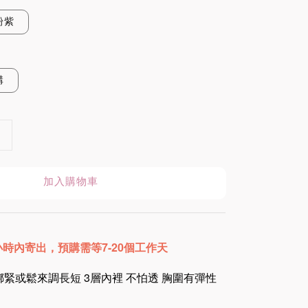
粉紫
購
加入購物車
8小時內寄出
，預購需等7-20個工作天
緊或鬆來調長短 3層內裡 不怕透 胸圍有彈性