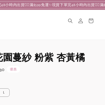
內出貨
❤️‍🔥滿$599免運✨現貨下單完48小時內出貨
❤️‍🔥滿$59
花園蔓紗 粉紫 杏黃橘
30
優惠
L