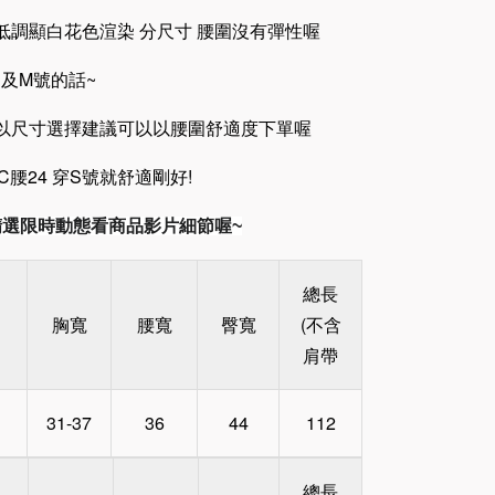
低調顯白花色渲染 分尺寸 腰圍沒有彈性喔
及M號的話~
所以尺寸選擇建議可以以腰圍舒適度下單喔
34C腰24 穿S號就舒適剛好!
am精選限時動態看商品影片細節喔~
總長
胸寬
腰寬
臀寬
(不含
肩帶
31-37
36
44
112
總長