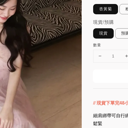
杏黃菊
現貨/預購
現貨
預
數量
// 現貨下單完4
細肩綁帶可自行綁
鬆緊