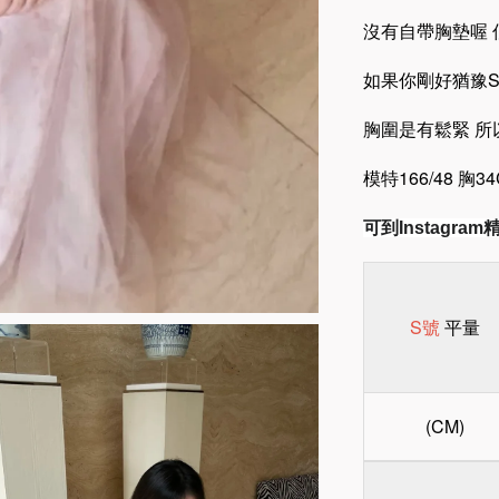
沒有自帶胸墊喔 
如果你剛好猶豫S
胸圍是有鬆緊 
模特166/48 胸
可到Instagr
S號
平量
(CM)