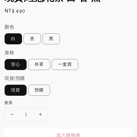
Regular
NT$ 490
price
顏色
白
杏
黑
規格
背心
外罩
一套買
現貨/預購
現貨
預購
數量
加入購物車