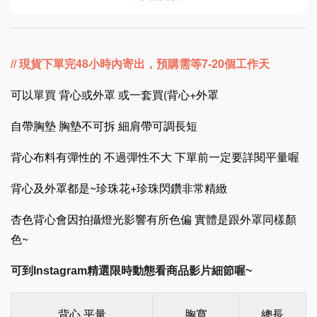
// 現貨下單完48小時內寄出
，預購需等7-20個工作天
可以單買 背心或外罩 或一套買(背心+外罩
自帶胸墊 胸墊不可拆 細肩帶可調長短
背心布料有彈性的 不過彈性不大 下單前一定要詳閱平量喔
背心及外罩都是~珍珠花+珍珠閃鑽非常精緻
杏色背心會因拍攝燈光影響有所色偏 實體是跟外罩同樣顏
色~
可到Instagram精選限時動態看商品影片細節喔~
背心 平量
胸寬
總長