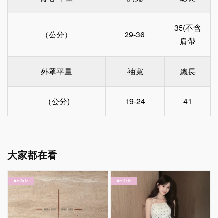
35(不含
（公分）
29-36
肩帶
外罩平量
袖寬
總長
（公分)
19-24
41
大家都在看
Am Sale
Am Sale