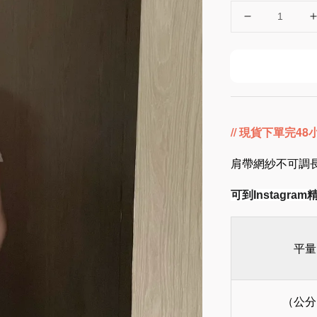
// 現貨下單完4
肩帶網紗不可調長
可到Instagr
平量
（公分