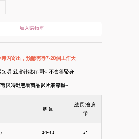
加入購物車
8小時內寄出
，預購需等7-20個工作天
短喔 親膚針織有彈性 不會很緊身
am精選限時動態看商品影片細節喔~
總長(含肩
胸寬
帶
）
34-43
51