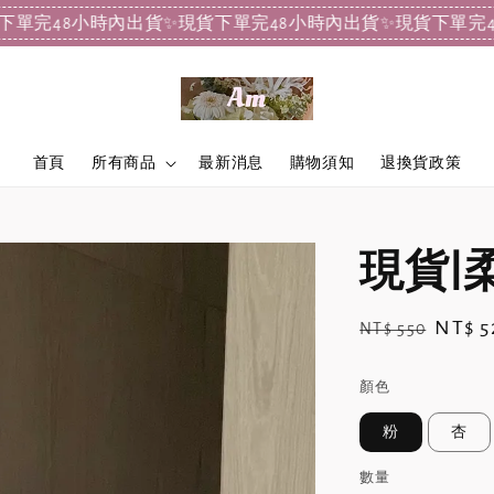
8小時內出貨
✨現貨下單完48小時內出貨
✨現貨下單完48小時內
首頁
所有商品
最新消息
購物須知
退換貨政策
現貨|
Regular
Sale
NT$ 5
NT$ 550
price
price
顏色
粉
杏
數量