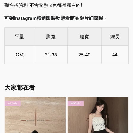
彈性棉質料 不會悶熱 2色都是顯白的!
可到Instagram精選限時動態看商品影片細節喔~
平量
胸寬
腰寬
總長
(CM)
31-38
25-40
44
大家都在看
Am Sale
Am Sale