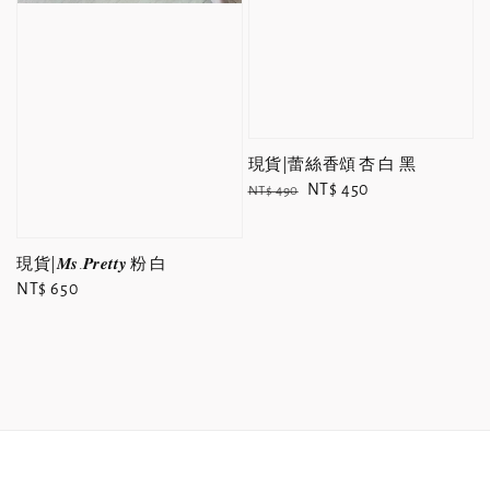
現貨|蕾絲香頌 杏 白 黑
Regular
Sale
NT$ 450
NT$ 490
price
price
現貨|𝑴𝒔.𝑷𝒓𝒆𝒕𝒕𝒚 粉 白
Regular
NT$ 650
price