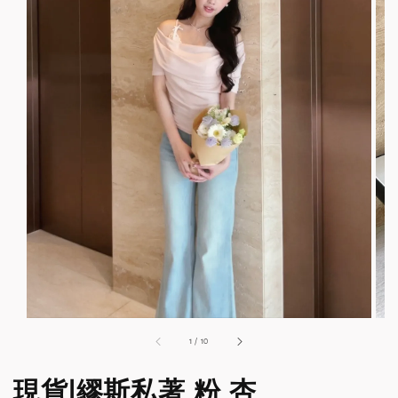
1
/
10
現貨|繆斯私著 粉 杏