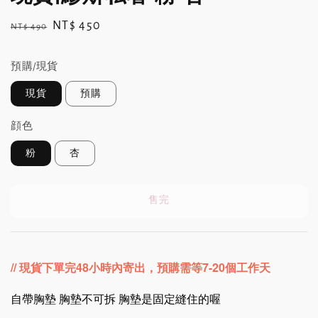
Regular
Sale
NT$ 450
NT$ 490
售完
price
price
預購/現貨
現貨
預購
顔色
粉
杏
售完
// 現貨下單完48小時內寄出
，預購需等7-20個工作天
自帶胸墊 胸墊不可拆 胸墊是固定縫住的喔