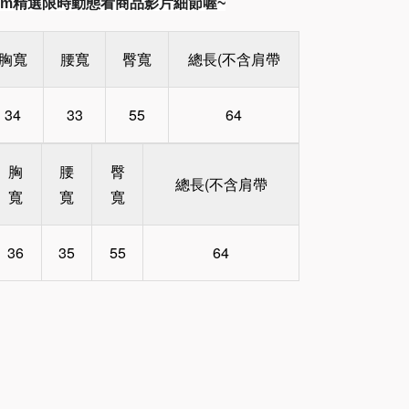
gram精選限時動態看商品影片細節喔~
胸寬
腰寬
臀寬
總長(不含肩帶
34
33
55
64
胸
腰
臀
總長(不含肩帶
寬
寬
寬
36
35
55
64