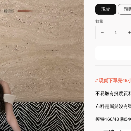
現貨
預
數量
// 現貨下單完4
不易皺有挺度質料
布料是屬於沒有彈
模特166/48 胸