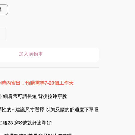
購
加入購物車
8小時內寄出
，預購需等7-20個工作天
 細肩帶可調長短 背後拉鍊穿脫
性的~ 建議尺寸選擇 以胸及腰的舒適度下單喔
34C腰23 穿S號就舒適剛好!