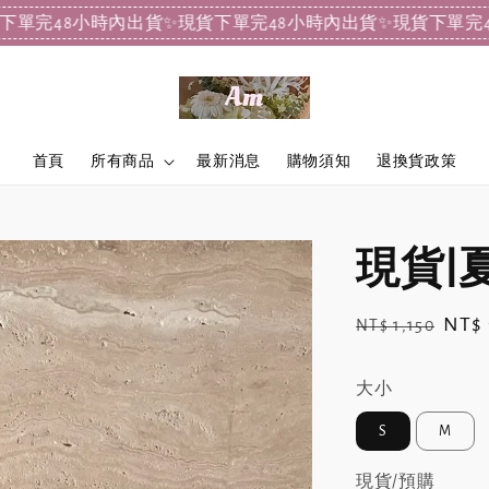
8小時內出貨
✨現貨下單完48小時內出貨
✨現貨下單完48小時內
首頁
所有商品
最新消息
購物須知
退換貨政策
現貨|
Regular
Sale
NT$
NT$ 1,150
price
pric
大小
S
M
現貨/預購