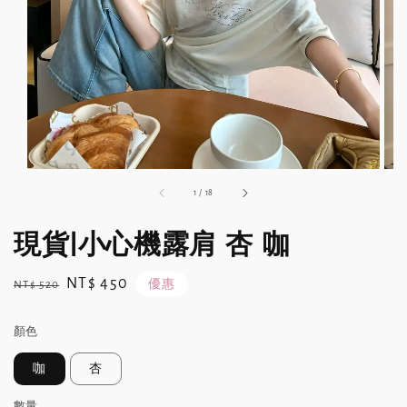
1
/
18
現貨|小心機露肩 杏 咖
Regular
Sale
NT$ 450
優惠
NT$ 520
price
price
顏色
咖
杏
數量