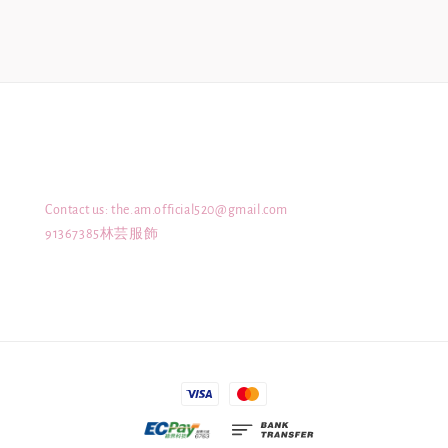
Contact us: the.am.official520@gmail.com
91367385林芸服飾