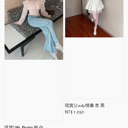
現貨|𝓛𝓪𝓭𝔂情書 杏 黑
Regular
NT$ 1,050
price
現貨|𝑴𝒔.𝑷𝒓𝒆𝒕𝒕𝒚 粉 白