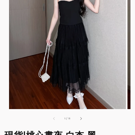
1
/
11