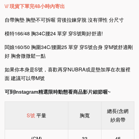
\// 現貨下單完48小時內寄出
自帶胸墊 胸墊不可拆喔 背後拉鍊穿脫 沒有彈性 分尺寸
模特166/48 胸34C腰24 單穿 穿S號剛好舒適!
闆娘160/50 胸圍34C/腰圍25 單穿 穿S號合身 穿M號舒適剛
好 胸會微微鬆一點
如果你本身是S號，喜歡再穿NUBRA或是墊加厚在衣服裡
面 建議可以帶M號
可到Instagram精選限時動態看商品影片細節喔~
總長(含網
S號
平量
胸寬
紗肩帶
(CM)
33
45