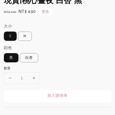
現貨|桃心晝夜 白杏 黑
Regular
Sale
NT$ 490
優惠
NT$ 550
price
price
大小
S
M
顔色
黑
白杏
數量
加入購物車