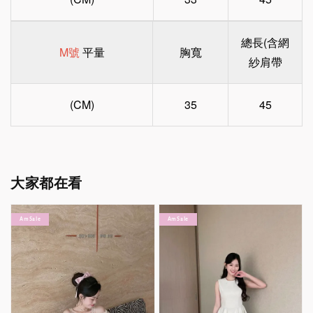
總長(含網
M號
平量
胸寬
紗肩帶
(CM)
35
45
大家都在看
Am Sale
Am Sale