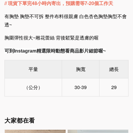
// 現貨下單完48小時內寄出
，預購需等7-20個工作天
有胸墊 胸墊不可拆 整件布料很親膚 白色杏色胸墊胸型不會
透~
胸圍彈性很大~雕花蕾絲 背後鬆緊是透膚的喔
可到Instagram精選限時動態看商品影片細節喔~
平量
胸寬
總長
（公分）
30-39
29
大家都在看