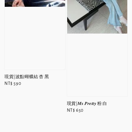
現貨|波點蝴蝶結 杏 黑
Regular
NT$ 590
price
現貨|𝑴𝒔.𝑷𝒓𝒆𝒕𝒕𝒚 粉 白
Regular
NT$ 650
price