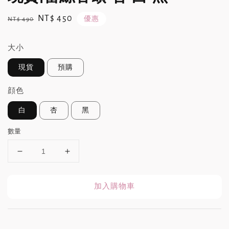
Regular
Sale
NT$ 450
優惠
NT$ 490
price
price
大小
現貨
預購
顔色
白
杏
黑
數量
加入購物車