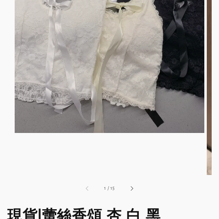
1
/
15
現貨|蕾絲香頌 杏 白 黑