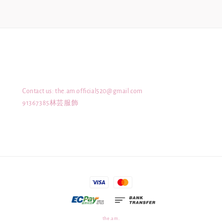
Contact us: the.am.official520@gmail.com
91367385林芸服飾
the.am.