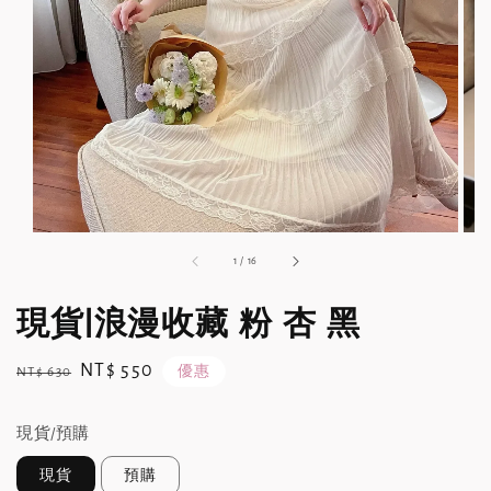
1
/
16
現貨|浪漫收藏 粉 杏 黑
Regular
Sale
NT$ 550
優惠
NT$ 630
price
price
現貨/預購
現貨
預購