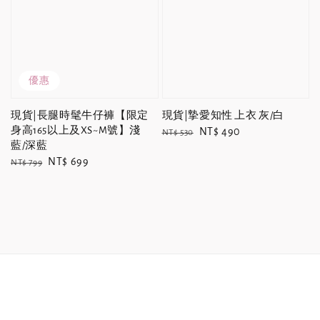
優惠
現貨|長腿時髦牛仔褲【限定
現貨|摯愛知性 上衣 灰/白
身高165以上及XS~M號】淺
Regular
Sale
NT$ 490
NT$ 530
藍/深藍
price
price
Regular
Sale
NT$ 699
NT$ 799
price
price