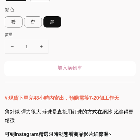
顔色
粉
杏
黑
數量
加入購物車
// 現貨下單完48小時內寄出，預購需等7-20個工作天
薄針織 彈力很大 珍珠是直接用釘珠的方式在網紗 比縫得更
精緻
可到Instagram精選限時動態看商品影片細節喔~